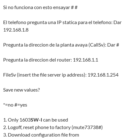
Si no funciona con esto ensayar # #
El telefono pregunta una IP statica para el telefono: Dar
192.168.1.8
Pregunta la direccion de la planta avaya (CallSv): Dar #
Pregunta la direccion del router: 192.168.1.1
FileSv (insert the file server ip address): 192.168.1.254
Save new values?
*=no #=yes
1. Only 1603
SW-I
can be used
2. Logoff, reset phone to factory (mute73738#)
3. Download configuration file from