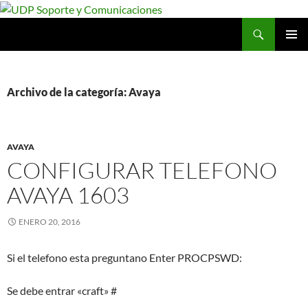
Saltar
al
Buscar
UDP Soporte y Comunicaciones
contenido
MENÚ
PRINCI
Archivo de la categoría: Avaya
AVAYA
CONFIGURAR TELEFONO
AVAYA 1603
ENERO 20, 2016
Si el telefono esta preguntano Enter PROCPSWD:
Se debe entrar «craft» #