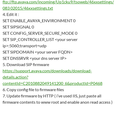
ftp://ftp.avaya.com/incoming/Up1cku9/tsoweb/46xxsettings/
083 02015/46xxsettings.txt
4. Edit it :
SET ENABLE_AVAYA_ENVIRONMENT 0
SET SIPSIGNAL 0
SET CONFIG_SERVER_SECURE_MODE 0
SET SIP_CONTROLLER_LIST <your server
ip>:5060;transport=udp
SET SIPDOMAIN <your server FQDN>
SET DNSSRVR <your dns server IP>
5. Download SIP firmware
https://support.avaya.com/downloads/download-
details.action?
contentId=C2010882049141200_6&productId=P0468
6. Copy config file to firmware files
7. Update firmware by HTTP ( i’ve used IIS, just paste all
firmware contents to www root and enable anon read access )