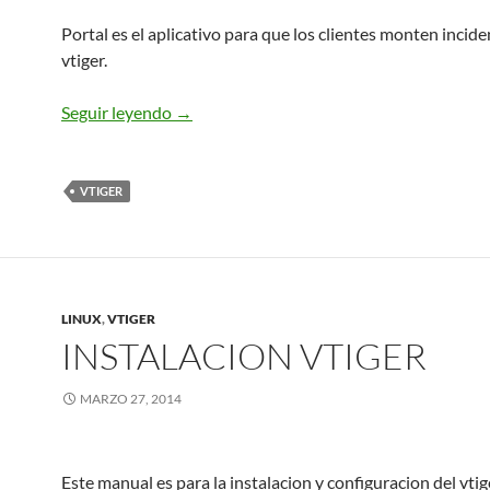
Portal es el aplicativo para que los clientes monten incide
vtiger.
Instalacion Portal Vtiger
Seguir leyendo
→
VTIGER
LINUX
,
VTIGER
INSTALACION VTIGER
MARZO 27, 2014
Este manual es para la instalacion y configuracion del vti