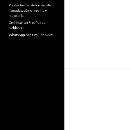
Productividad del centro de
llamadas: cómo medirla y
mejorarla
Certificar un FreePbx con
Debian 12
WhatsApp con Evolution API