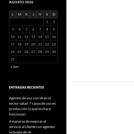
AGOSTO 2026
L
M
X
J
V
S
D
1
2
3
4
5
6
7
8
9
10
11
12
13
14
15
16
17
18
19
20
21
22
23
24
25
26
27
28
29
30
31
« Jun
ENTRADAS RECIENTES
Agentes de voz con IA en el
sector salud: 7 casos de uso en
producción (y qué los hace
funcionar)
4 maneras de mejorar el
servicio al cliente con agentes
virtuales de IA