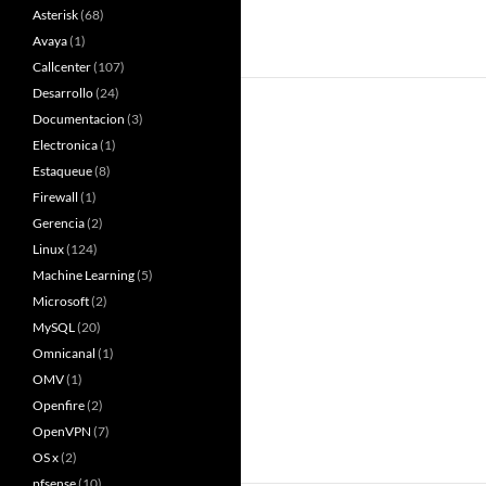
Asterisk
(68)
Avaya
(1)
Callcenter
(107)
Desarrollo
(24)
Documentacion
(3)
Electronica
(1)
Estaqueue
(8)
Firewall
(1)
Gerencia
(2)
Linux
(124)
Machine Learning
(5)
Microsoft
(2)
MySQL
(20)
Omnicanal
(1)
OMV
(1)
Openfire
(2)
OpenVPN
(7)
OS x
(2)
pfsense
(10)