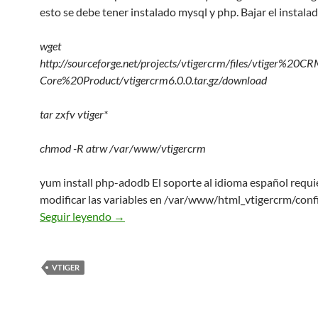
esto se debe tener instalado mysql y php. Bajar el instala
wget
http://sourceforge.net/projects/vtigercrm/files/vtiger%20
Core%20Product/vtigercrm6.0.0.tar.gz/download
tar zxfv vtiger*
chmod -R atrw /var/www/vtigercrm
yum install php-adodb
El soporte al idioma español requi
modificar las variables en /var/www/html_vtigercrm/confi
Instalacion VTIGER
Seguir leyendo
→
VTIGER