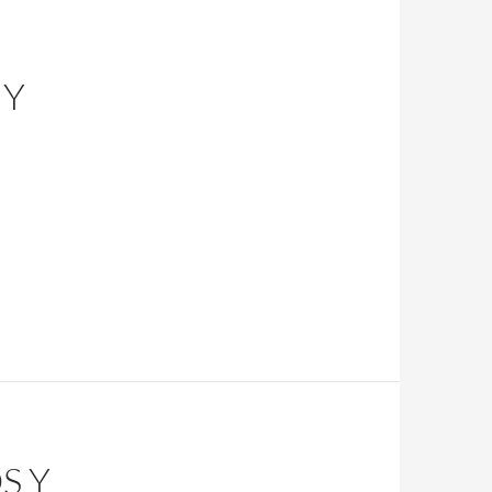
 Y
S Y