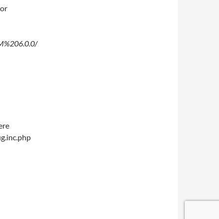
dor
CRM%206.0.0/
ere
g.inc.php