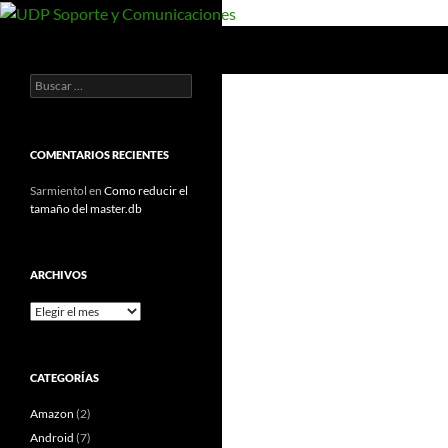
Saltar
al
Buscar
UDP Soporte y Comunicaciones
contenido
Buscar:
Documentos y manuales de UDP
COMENTARIOS RECIENTES
Sarmientol
en
Como reducir el
tamaño del master.db
ARCHIVOS
Archivos
CATEGORÍAS
Amazon
(2)
Android
(7)