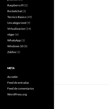
Raspberry Pi
(2)
Rocketchat
(2)
Tecnico Basico
(49)
Uncategorized
(9)
Virtualizacion
(14)
vtiger
(6)
WhatsApp
(1)
Windows 10
(8)
Zabbix
(1)
META
Acceder
Feed de entradas
Feed de comentarios
WordPress.org