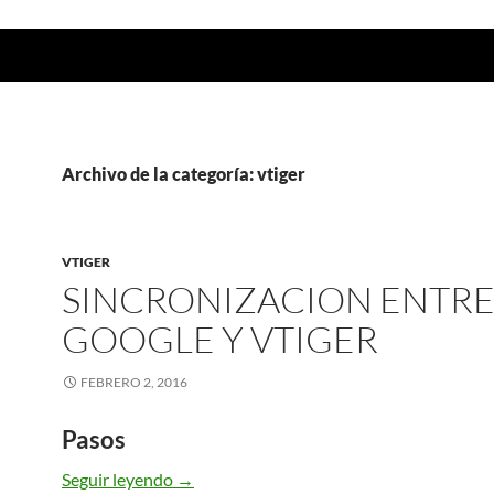
Archivo de la categoría: vtiger
VTIGER
SINCRONIZACION ENTR
GOOGLE Y VTIGER
FEBRERO 2, 2016
Pasos
Sincronizacion entre Google y vTiger
Seguir leyendo
→