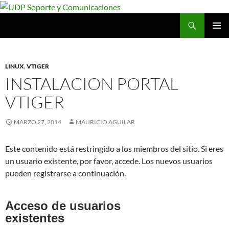
Saltar
al
Buscar
UDP Soporte y Comunicaciones
contenido
MENÚ
PRINCI
LINUX
,
VTIGER
INSTALACION PORTAL
VTIGER
MARZO 27, 2014
MAURICIO AGUILAR
Este contenido está restringido a los miembros del sitio. Si eres
un usuario existente, por favor, accede. Los nuevos usuarios
pueden registrarse a continuación.
Acceso de usuarios
existentes