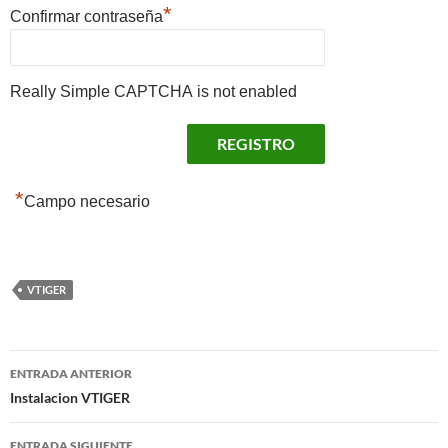
*
Confirmar contraseña
Really Simple CAPTCHA is not enabled
*
Campo necesario
VTIGER
Navegación
ENTRADA ANTERIOR
de
Instalacion VTIGER
entradas
ENTRADA SIGUIENTE