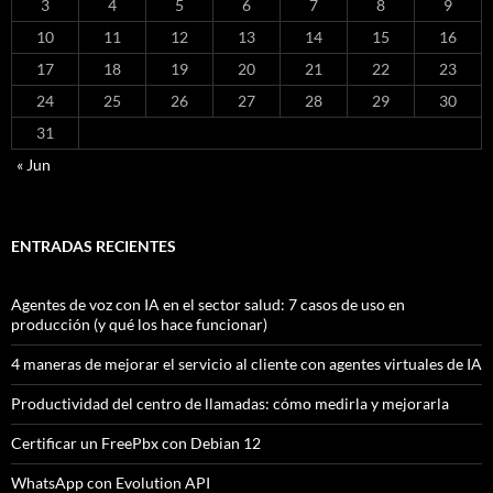
3
4
5
6
7
8
9
10
11
12
13
14
15
16
17
18
19
20
21
22
23
24
25
26
27
28
29
30
31
« Jun
ENTRADAS RECIENTES
Agentes de voz con IA en el sector salud: 7 casos de uso en
producción (y qué los hace funcionar)
4 maneras de mejorar el servicio al cliente con agentes virtuales de IA
Productividad del centro de llamadas: cómo medirla y mejorarla
Certificar un FreePbx con Debian 12
WhatsApp con Evolution API