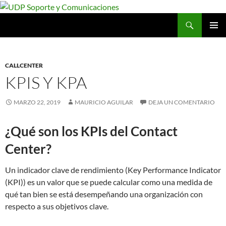
Saltar
al
Buscar
UDP Soporte y Comunicaciones
contenido
MENÚ
PRINCI
CALLCENTER
KPIS Y KPA
MARZO 22, 2019
MAURICIO AGUILAR
DEJA UN COMENTARIO
¿Qué son los KPIs del Contact
Center?
Un indicador clave de rendimiento (Key Performance Indicator
(KPI)) es un valor que se puede calcular como una medida de
qué tan bien se está desempeñando una organización con
respecto a sus objetivos clave.