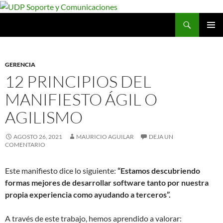
Saltar
al
Buscar
UDP Soporte y Comunicaciones
contenido
MENÚ
PRINCI
GERENCIA
12 PRINCIPIOS DEL
MANIFIESTO ÁGIL O
AGILISMO
AGOSTO 26, 2021
MAURICIO AGUILAR
DEJA UN
COMENTARIO
Este manifiesto dice lo siguiente:
“Estamos descubriendo
formas mejores de desarrollar software tanto por nuestra
propia experiencia como ayudando a terceros”.
A través de este trabajo, hemos aprendido a valorar: