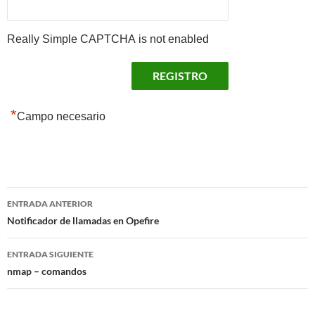
Really Simple CAPTCHA is not enabled
*
Campo necesario
Navegación
ENTRADA ANTERIOR
de
Notificador de llamadas en Opefire
entradas
ENTRADA SIGUIENTE
nmap – comandos