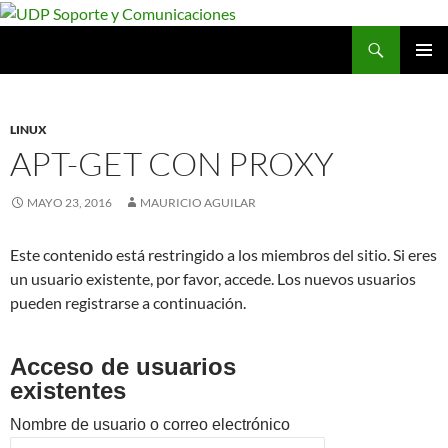
Saltar
al
Buscar
UDP Soporte y Comunicaciones
contenido
MENÚ
PRINCI
LINUX
APT-GET CON PROXY
MAYO 23, 2016
MAURICIO AGUILAR
Este contenido está restringido a los miembros del sitio. Si eres
un usuario existente, por favor, accede. Los nuevos usuarios
pueden registrarse a continuación.
Acceso de usuarios
existentes
Nombre de usuario o correo electrónico