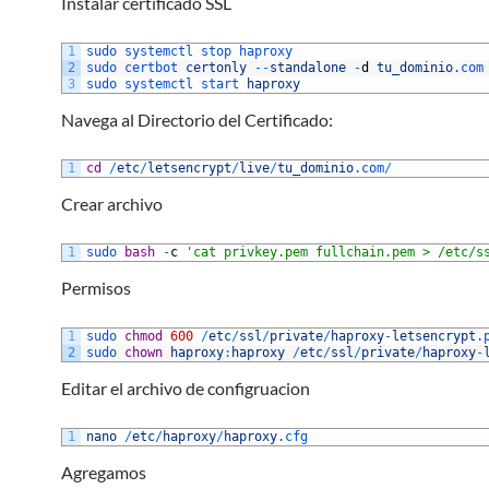
Instalar certificado SSL
1
sudo 
systemctl 
stop 
haproxy
2
sudo 
certbot 
certonly
--
standalone
-
d
tu_dominio
.com
3
sudo 
systemctl 
start 
haproxy
Navega al Directorio del Certificado:
1
cd
/
etc
/
letsencrypt
/
live
/
tu_dominio
.com
/
Crear archivo
1
sudo 
bash
-
c
'cat privkey.pem fullchain.pem > /etc/s
Permisos
1
sudo 
chmod
600
/
etc
/
ssl
/
private
/
haproxy
-
letsencrypt
.
2
sudo 
chown
haproxy
:
haproxy
/
etc
/
ssl
/
private
/
haproxy
-
Editar el archivo de configruacion
1
nano
/
etc
/
haproxy
/
haproxy
.cfg
Agregamos