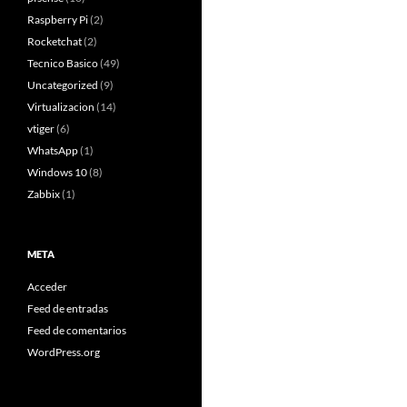
Raspberry Pi
(2)
Rocketchat
(2)
Tecnico Basico
(49)
Uncategorized
(9)
Virtualizacion
(14)
vtiger
(6)
WhatsApp
(1)
Windows 10
(8)
Zabbix
(1)
META
Acceder
Feed de entradas
Feed de comentarios
WordPress.org