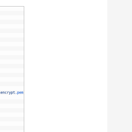
sencrypt
.pem
mode 
http