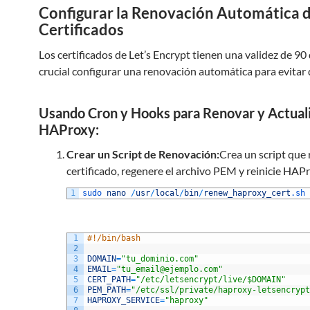
Configurar la Renovación Automática 
Certificados
Los certificados de Let’s Encrypt tienen una validez de 90 
crucial configurar una renovación automática para evitar 
Usando Cron y Hooks para Renovar y Actual
HAProxy:
Crear un Script de Renovación:
Crea un script que 
certificado, regenere el archivo PEM y reinicie HAPr
1
sudo 
nano
/
usr
/
local
/
bin
/
renew_haproxy_cert
.sh
1
#!/bin/bash
2
3
DOMAIN
=
"tu_dominio.com"
4
EMAIL
=
"tu_email@ejemplo.com"
5
CERT_PATH
=
"/etc/letsencrypt/live/$DOMAIN"
6
PEM_PATH
=
"/etc/ssl/private/haproxy-letsencrypt
7
HAPROXY_SERVICE
=
"haproxy"