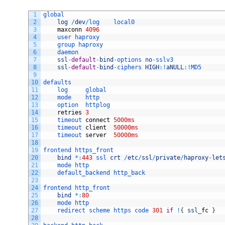
1
global
2
log
/
dev
/
log    
local0
3
maxconn
4096
4
user 
haproxy
5
group 
haproxy
6
daemon
7
ssl
-
default
-
bind
-
options 
no
-
sslv3
8
ssl
-
default
-
bind
-
ciphers 
HIGH
:
!
aNULL
:
!
MD5
9
10
defaults
11
log     
global
12
mode    
http
13
option  
httplog
14
retries
3
15
timeout 
connect
5000ms
16
timeout 
client
50000ms
17
timeout 
server
50000ms
18
19
frontend 
https_front
20
bind
*
:
443
ssl 
crt
/
etc
/
ssl
/
private
/
haproxy
-
let
21
mode 
http
22
default_backend 
http_back
23
24
frontend 
http_front
25
bind
*
:
80
26
mode
http
27
redirect
scheme
https
code
301
if
!
{
ssl
_
fc
}
28