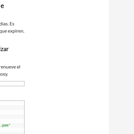
de
días. Es
que expiren.
izar
renueve el
oxy.
.pem"