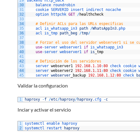
29
backend 
http_back
30
balance 
roundrobin
31
cookie 
SERVERID 
insert 
indirect 
nocache
32
option 
httpchk 
GET
/
healthcheck
33
34
# Definir ACLs para las URLs específicas
35
acl 
is_whatsapp_in3 
path
/
WhatsAppIn3
.php
36
acl 
is_tmp 
path_beg
/
tmp
/
37
38
# Forzar el uso del servidor webserver1 si se c
39
use
-
server 
webserver1 
if
is_whatsapp_in3
40
use
-
server 
webserver1 
if
is
_
tmp
41
42
# Definición de los servidores
43
server 
webserver1
192.168.1.10
:
80
check 
cookie 
44
server 
webserver2
192.168.1.11
:
80
check 
cookie 
45
server 
webserver
_
backup
192.168.1.12
:
80
check 
b
Validar la configuracion
1
haproxy
-
f
/
etc
/
haproxy
/
haproxy
.cfg
-
c
Inciar y activar el servicio
1
systemctl 
enable 
haproxy
2
systemctl 
restart 
haproxy