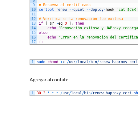
8
9
# Renueva el certificado
10
certbot 
renew
--
quiet
--
deploy
-
hook
"cat $CERT
11
12
# Verifica si la renovación fue exitosa
13
if
[
$
?
-
eq
0
]
;
then
14
echo
"Renovación exitosa y HAProxy recarga
15
else
16
echo
"Error en la renovación del certifica
17
fi
1
sudo 
chmod
+
x
/
usr
/
local
/
bin
/
renew_haproxy_cert
Agregar al contab:
1
30
2
*
*
*
/
usr
/
local
/
bin
/
renew_haproxy_cert
.sh