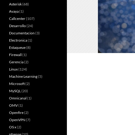
Asterisk
(68)
Avaya
(1)
Callcenter
(107)
Desarrollo
(24)
Documentacion
(3)
Electronica
(1)
Estaqueue
(8)
Firewall
(1)
Gerencia
(2)
Linux
(124)
Machine Learning
(5)
Microsoft
(2)
MySQL
(20)
Omnicanal
(1)
OMV
(1)
Openfire
(2)
OpenVPN
(7)
OS x
(2)
pfsense
(10)