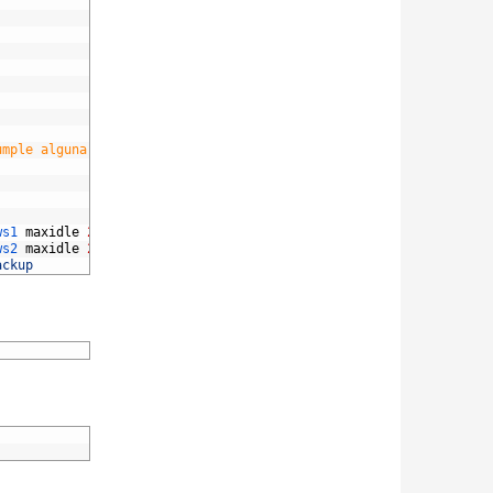
umple alguna ACL
ws1 
maxidle
20h13m20s
maxlife
20h13m20s
ws2 
maxidle
20h13m20s
maxlife
20h13m20s
ackup