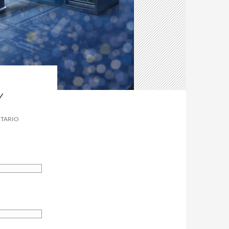
Y
NTARIO