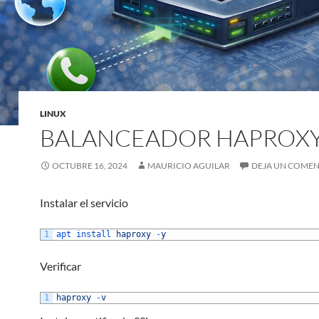
LINUX
BALANCEADOR HAPROX
OCTUBRE 16, 2024
MAURICIO AGUILAR
DEJA UN COME
Instalar el servicio
1
apt 
install 
haproxy
-
y
Verificar
1
haproxy
-
v