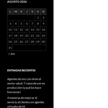
AGOSTO 2026
L
M
X
J
V
S
D
1
2
3
4
5
6
7
8
9
10
11
12
13
14
15
16
17
18
19
20
21
22
23
24
25
26
27
28
29
30
31
« Jun
ENTRADAS RECIENTES
Agentes de voz con IA en el
sector salud: 7 casos de uso en
producción (y qué los hace
funcionar)
4 maneras de mejorar el
servicio al cliente con agentes
virtuales de IA