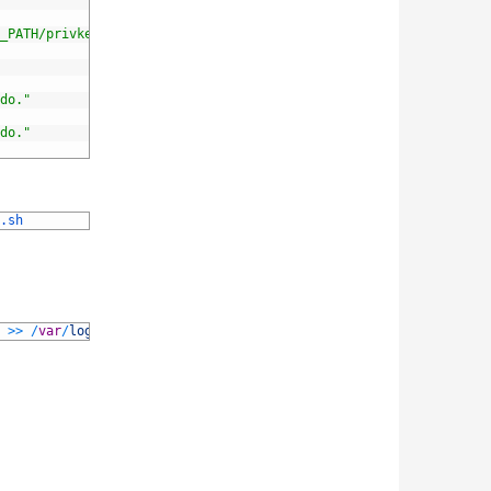
_PATH/privkey.pem $CERT_PATH/fullchain.pem > $PEM_PATH && system
do."
do."
.sh
>>
/
var
/
log
/
haproxy_cert_renew
.log
2
>
&
1