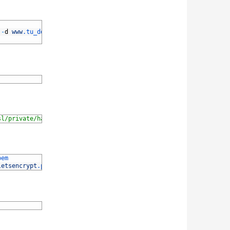
-
d
www
.tu_dominio
.com
sl/private/haproxy-letsencrypt.pem'
pem
letsencrypt
.pem