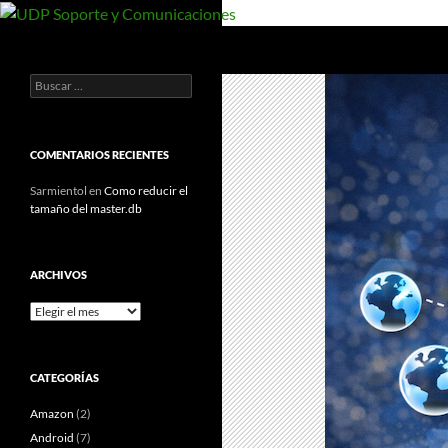
Saltar
al
Buscar
UDP Soporte y Comunicaciones
contenido
Buscar:
Documentos y manuales de UDP
COMENTARIOS RECIENTES
Sarmientol
en
Como reducir el
tamaño del master.db
ARCHIVOS
Archivos
CATEGORÍAS
Amazon
(2)
Android
(7)