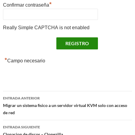
*
Confirmar contraseña
Really Simple CAPTCHA is not enabled
*
Campo necesario
Navegación
ENTRADA ANTERIOR
de
Migrar un sistema fisico a un servidor virtual KVM solo con acceso
de red
entradas
ENTRADA SIGUIENTE
Clonacion de discos – Clonezilla