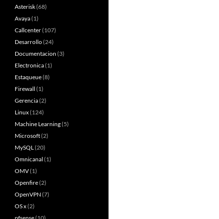
Asterisk
(68)
Avaya
(1)
Callcenter
(107)
Desarrollo
(24)
Documentacion
(3)
Electronica
(1)
Estaqueue
(8)
Firewall
(1)
Gerencia
(2)
Linux
(124)
Machine Learning
(5)
Microsoft
(2)
MySQL
(20)
Omnicanal
(1)
OMV
(1)
Openfire
(2)
OpenVPN
(7)
OS x
(2)
pfsense
(10)