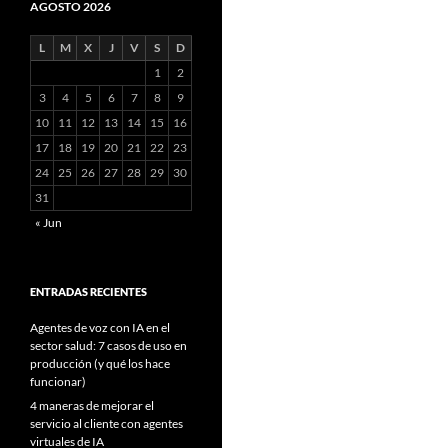
AGOSTO 2026
L
M
X
J
V
S
D
1
2
3
4
5
6
7
8
9
10
11
12
13
14
15
16
17
18
19
20
21
22
23
24
25
26
27
28
29
30
31
« Jun
ENTRADAS RECIENTES
Agentes de voz con IA en el
sector salud: 7 casos de uso en
producción (y qué los hace
funcionar)
4 maneras de mejorar el
servicio al cliente con agentes
virtuales de IA