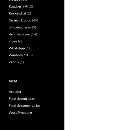
Raspberry Pi
(2)
Rocketchat
(2)
Tecnico Basico
(49)
Uncategorized
(9)
Virtualizacion
(14)
vtiger
(6)
WhatsApp
(1)
Windows 10
(8)
Zabbix
(1)
META
Acceder
Feed de entradas
Feed de comentarios
WordPress.org