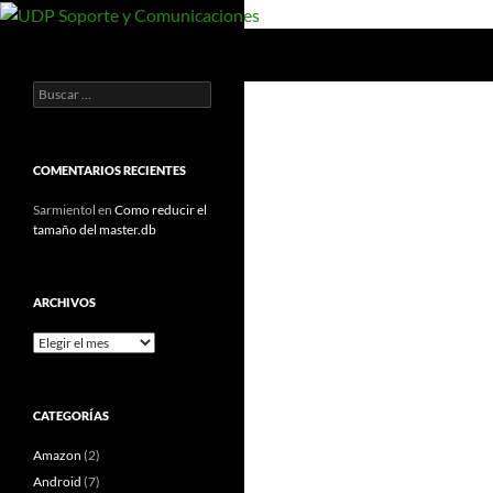
Saltar
al
Buscar
UDP Soporte y Comunicaciones
contenido
Buscar:
Documentos y manuales de UDP
COMENTARIOS RECIENTES
Sarmientol
en
Como reducir el
tamaño del master.db
ARCHIVOS
Archivos
CATEGORÍAS
Amazon
(2)
Android
(7)