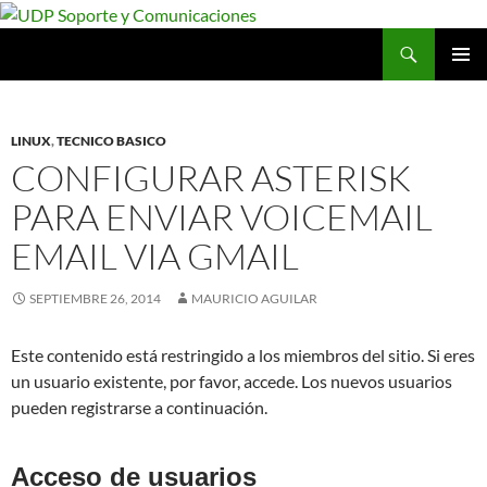
Saltar
al
Buscar
UDP Soporte y Comunicaciones
contenido
MENÚ
PRINCI
LINUX
,
TECNICO BASICO
CONFIGURAR ASTERISK
PARA ENVIAR VOICEMAIL
EMAIL VIA GMAIL
SEPTIEMBRE 26, 2014
MAURICIO AGUILAR
Este contenido está restringido a los miembros del sitio. Si eres
un usuario existente, por favor, accede. Los nuevos usuarios
pueden registrarse a continuación.
Acceso de usuarios