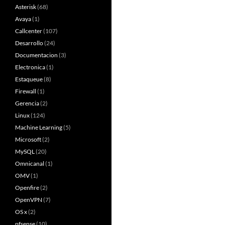
Asterisk
(68)
Avaya
(1)
Callcenter
(107)
Desarrollo
(24)
Documentacion
(3)
Electronica
(1)
Estaqueue
(8)
Firewall
(1)
Gerencia
(2)
Linux
(124)
Machine Learning
(5)
Microsoft
(2)
MySQL
(20)
Omnicanal
(1)
OMV
(1)
Openfire
(2)
OpenVPN
(7)
OS x
(2)
pfsense
(10)