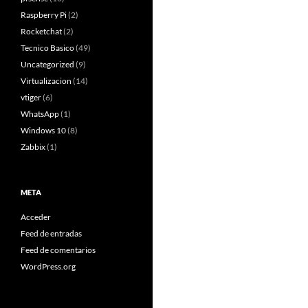
Raspberry Pi
(2)
Rocketchat
(2)
Tecnico Basico
(49)
Uncategorized
(9)
Virtualizacion
(14)
vtiger
(6)
WhatsApp
(1)
Windows 10
(8)
Zabbix
(1)
META
Acceder
Feed de entradas
Feed de comentarios
WordPress.org