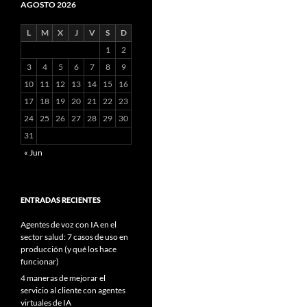
AGOSTO 2026
L
M
X
J
V
S
D
1
2
3
4
5
6
7
8
9
10
11
12
13
14
15
16
17
18
19
20
21
22
23
24
25
26
27
28
29
30
31
« Jun
ENTRADAS RECIENTES
Agentes de voz con IA en el
sector salud: 7 casos de uso en
producción (y qué los hace
funcionar)
4 maneras de mejorar el
servicio al cliente con agentes
virtuales de IA