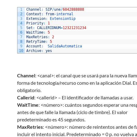
1
Channel
:
SIP
/
une
/
6042888888
2
Context
:
from
-
internal
3
Extension
:
ExtensionSip
4
Priority
:
1
5
Set
:
CALLERIDNUM
=
12321231234
6
WaitTime
:
5
7
MaxRetries
:
2
8
RetryTime
:
5
9
Account
:
SalidaAutomatica
10
Archive
:
yes
Channel
: <canal>: el canal que se usará para la nueva lla
forma de tecnología/recurso como en la aplicación Dial. Es
obligatorio.
Callerid
: <callerid> – El identificador de llamadas a usar.
WaitTime
: <número>: cuántos segundos esperar una res
antes de que falle la llamada (ciclo de timbre). El valor
predeterminado es 45 segundos.
MaxRetries
: <número>: número de reintentos antes de fal
incluir el intento inicial. Predeterminado = 0 p. no vuelva 