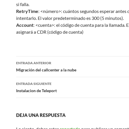
si falla.
RetryTime
: <número>: cuántos segundos esperar antes d
intentarlo. El valor predeterminado es 300 (5 minutos).
Account
: <cuenta>: el código de cuenta para la llamada. E
asignará a CDR (código de cuenta)
Navegación
ENTRADA ANTERIOR
de
Migración del callcenter a la nube
entradas
ENTRADA SIGUIENTE
Instalacion de Teleport
DEJA UNA RESPUESTA
Lo siento, debes estar
conectado
para publicar un coment