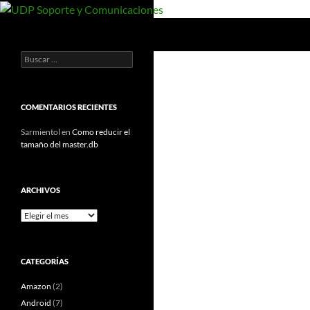
Saltar
al
Buscar
UDP Soporte y Comunicaciones
contenido
Buscar:
Documentos y manuales de UDP
COMENTARIOS RECIENTES
Sarmientol
en
Como reducir el
tamaño del master.db
ARCHIVOS
Archivos
CATEGORÍAS
Amazon
(2)
Android
(7)