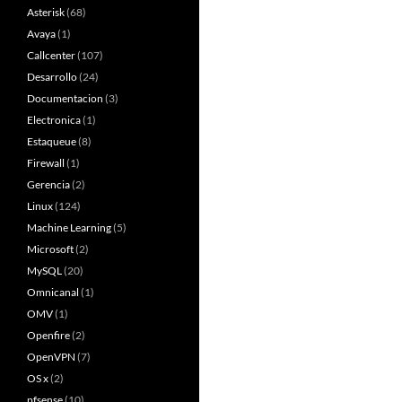
Asterisk
(68)
Avaya
(1)
Callcenter
(107)
Desarrollo
(24)
Documentacion
(3)
Electronica
(1)
Estaqueue
(8)
Firewall
(1)
Gerencia
(2)
Linux
(124)
Machine Learning
(5)
Microsoft
(2)
MySQL
(20)
Omnicanal
(1)
OMV
(1)
Openfire
(2)
OpenVPN
(7)
OS x
(2)
pfsense
(10)