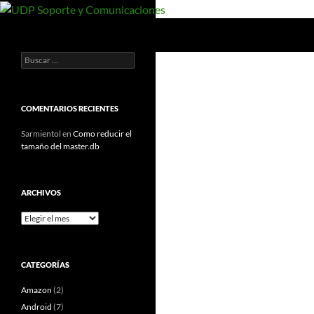
Saltar
al
Buscar
UDP Soporte y Comunicaciones
contenido
Buscar:
Documentos y manuales de UDP
COMENTARIOS RECIENTES
Sarmientol
en
Como reducir el
tamaño del master.db
ARCHIVOS
Archivos
CATEGORÍAS
Amazon
(2)
Android
(7)