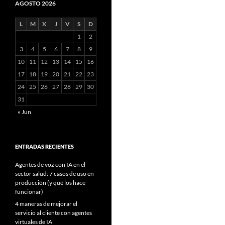
AGOSTO 2026
L
M
X
J
V
S
D
1
2
3
4
5
6
7
8
9
10
11
12
13
14
15
16
17
18
19
20
21
22
23
24
25
26
27
28
29
30
31
« Jun
ENTRADAS RECIENTES
Agentes de voz con IA en el
sector salud: 7 casos de uso en
producción (y qué los hace
funcionar)
4 maneras de mejorar el
servicio al cliente con agentes
virtuales de IA