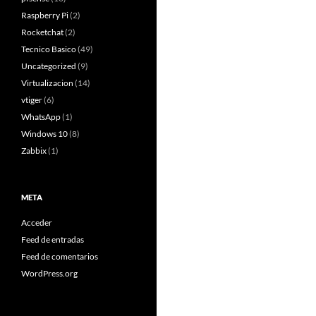
Raspberry Pi
(2)
Rocketchat
(2)
Tecnico Basico
(49)
Uncategorized
(9)
Virtualizacion
(14)
vtiger
(6)
WhatsApp
(1)
Windows 10
(8)
Zabbix
(1)
META
Acceder
Feed de entradas
Feed de comentarios
WordPress.org