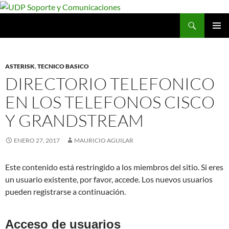
Saltar
al
Buscar
UDP Soporte y Comunicaciones
contenido
MENÚ
PRINCI
ASTERISK
,
TECNICO BASICO
DIRECTORIO TELEFONICO
EN LOS TELEFONOS CISCO
Y GRANDSTREAM
ENERO 27, 2017
MAURICIO AGUILAR
Este contenido está restringido a los miembros del sitio. Si eres
un usuario existente, por favor, accede. Los nuevos usuarios
pueden registrarse a continuación.
Acceso de usuarios