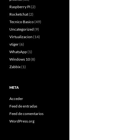
Raspberry Pi
(2)
Rocketchat
(2)
Tecnico Basico
(49)
Uncategorized
(9)
Virtualizacion
(14)
vtiger
(6)
WhatsApp
(1)
Windows 10
(8)
Zabbix
(1)
META
Acceder
Feed de entradas
Feed de comentarios
WordPress.org