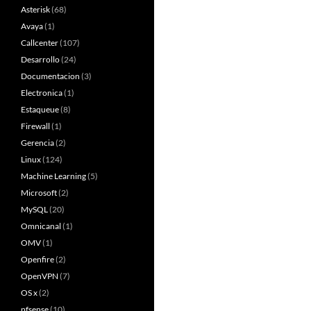
Asterisk
(68)
Avaya
(1)
Callcenter
(107)
Desarrollo
(24)
Documentacion
(3)
Electronica
(1)
Estaqueue
(8)
Firewall
(1)
Gerencia
(2)
Linux
(124)
Machine Learning
(5)
Microsoft
(2)
MySQL
(20)
Omnicanal
(1)
OMV
(1)
Openfire
(2)
OpenVPN
(7)
OS x
(2)
pfsense
(10)