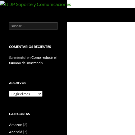
Saltar
al
Buscar
UDP Soporte y Comunicaciones
contenido
Buscar:
Documentos y manuales de UDP
COMENTARIOS RECIENTES
Sarmientol
en
Como reducir el
tamaño del master.db
ARCHIVOS
Archivos
CATEGORÍAS
Amazon
(2)
Android
(7)