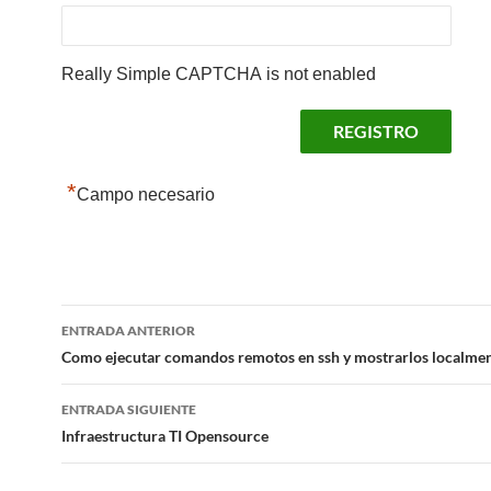
Really Simple CAPTCHA is not enabled
*
Campo necesario
Navegación
ENTRADA ANTERIOR
de
Como ejecutar comandos remotos en ssh y mostrarlos localme
entradas
ENTRADA SIGUIENTE
Infraestructura TI Opensource