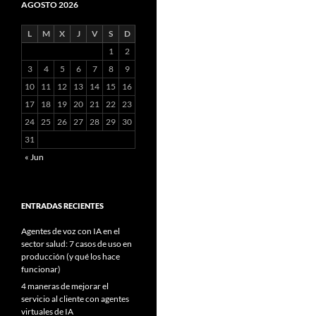
AGOSTO 2026
L
M
X
J
V
S
D
1
2
3
4
5
6
7
8
9
10
11
12
13
14
15
16
17
18
19
20
21
22
23
24
25
26
27
28
29
30
31
« Jun
ENTRADAS RECIENTES
Agentes de voz con IA en el
sector salud: 7 casos de uso en
producción (y qué los hace
funcionar)
4 maneras de mejorar el
servicio al cliente con agentes
virtuales de IA