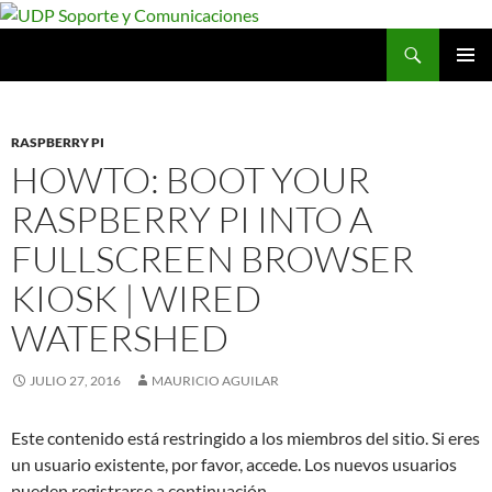
Saltar
al
Buscar
UDP Soporte y Comunicaciones
contenido
MENÚ
PRINCI
RASPBERRY PI
HOWTO: BOOT YOUR
RASPBERRY PI INTO A
FULLSCREEN BROWSER
KIOSK | WIRED
WATERSHED
JULIO 27, 2016
MAURICIO AGUILAR
Este contenido está restringido a los miembros del sitio. Si eres
un usuario existente, por favor, accede. Los nuevos usuarios
pueden registrarse a continuación.