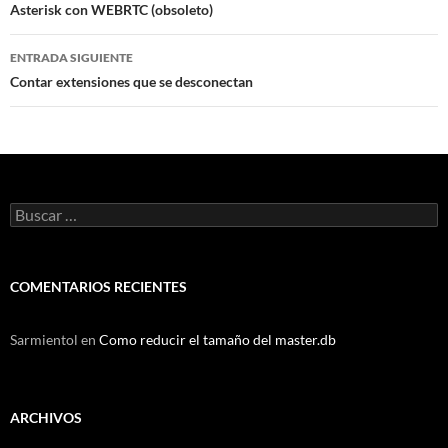
de
Asterisk con WEBRTC (obsoleto)
entradas
ENTRADA SIGUIENTE
Contar extensiones que se desconectan
Buscar:
COMENTARIOS RECIENTES
Sarmientol
en
Como reducir el tamaño del master.db
ARCHIVOS