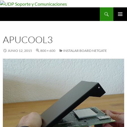
Saltar
al
Buscar
UDP Soporte y Comunicaciones
contenido
MENÚ
PRINCI
APUCOOL3
JUNIO 12, 2015
800 × 600
INSTALAR BOARD NETGATE