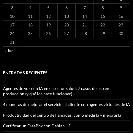
3
4
5
6
7
8
9
10
11
12
13
14
15
16
17
18
19
20
21
22
23
24
25
26
27
28
29
30
31
« Jun
ENTRADAS RECIENTES
Agentes de voz con IA en el sector salud: 7 casos de uso en
producción (y qué los hace funcionar)
4 maneras de mejorar el servicio al cliente con agentes virtuales de IA
Productividad del centro de llamadas: cómo medirla y mejorarla
Certificar un FreePbx con Debian 12