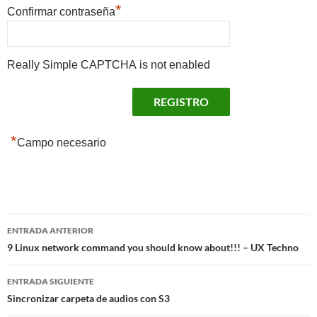
*
Confirmar contraseña
Really Simple CAPTCHA is not enabled
*
Campo necesario
Navegación
ENTRADA ANTERIOR
de
9 Linux network command you should know about!!! – UX Techno
entradas
ENTRADA SIGUIENTE
Sincronizar carpeta de audios con S3