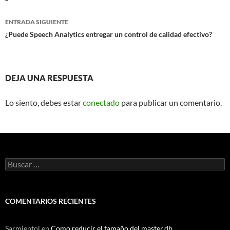
entradas
ENTRADA SIGUIENTE
¿Puede Speech Analytics entregar un control de calidad efectivo?
DEJA UNA RESPUESTA
Lo siento, debes estar
conectado
para publicar un comentario.
Buscar:
COMENTARIOS RECIENTES
Sarmientol
en
Como reducir el tamaño del master.db