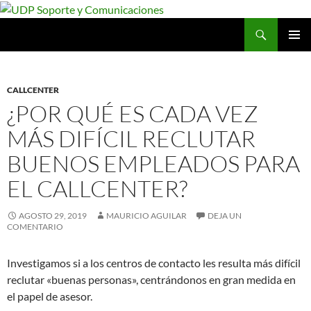
Saltar
al
Buscar
UDP Soporte y Comunicaciones
contenido
MENÚ
PRINCI
CALLCENTER
¿POR QUÉ ES CADA VEZ
MÁS DIFÍCIL RECLUTAR
BUENOS EMPLEADOS PARA
EL CALLCENTER?
AGOSTO 29, 2019
MAURICIO AGUILAR
DEJA UN
COMENTARIO
Investigamos si a los centros de contacto les resulta más difícil
reclutar «buenas personas», centrándonos en gran medida en
el papel de asesor.