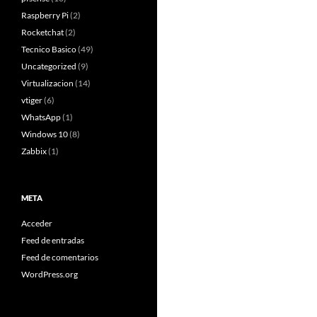
Raspberry Pi
(2)
Rocketchat
(2)
Tecnico Basico
(49)
Uncategorized
(9)
Virtualizacion
(14)
vtiger
(6)
WhatsApp
(1)
Windows 10
(8)
Zabbix
(1)
META
Acceder
Feed de entradas
Feed de comentarios
WordPress.org