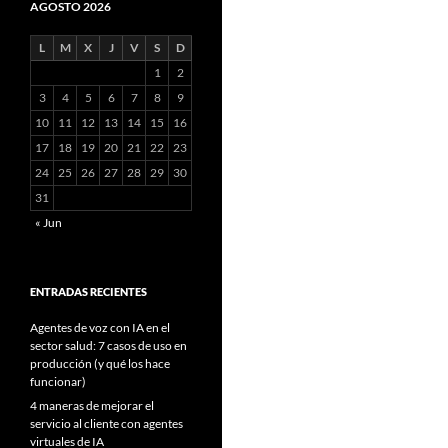
AGOSTO 2026
L
M
X
J
V
S
D
1
2
3
4
5
6
7
8
9
10
11
12
13
14
15
16
17
18
19
20
21
22
23
24
25
26
27
28
29
30
31
« Jun
ENTRADAS RECIENTES
Agentes de voz con IA en el
sector salud: 7 casos de uso en
producción (y qué los hace
funcionar)
4 maneras de mejorar el
servicio al cliente con agentes
virtuales de IA