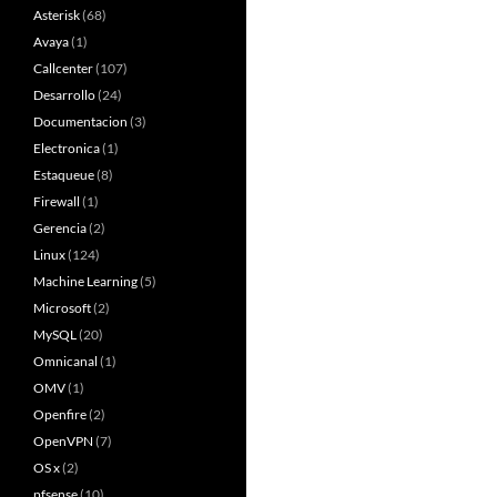
Asterisk
(68)
Avaya
(1)
Callcenter
(107)
Desarrollo
(24)
Documentacion
(3)
Electronica
(1)
Estaqueue
(8)
Firewall
(1)
Gerencia
(2)
Linux
(124)
Machine Learning
(5)
Microsoft
(2)
MySQL
(20)
Omnicanal
(1)
OMV
(1)
Openfire
(2)
OpenVPN
(7)
OS x
(2)
pfsense
(10)