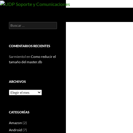
Saltar
al
Buscar
UDP Soporte y Comunicaciones
contenido
Buscar:
Documentos y manuales de UDP
COMENTARIOS RECIENTES
Sarmientol
en
Como reducir el
tamaño del master.db
ARCHIVOS
Archivos
CATEGORÍAS
Amazon
(2)
Android
(7)