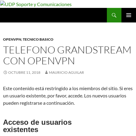
Saltar
al
Buscar
UDP Soporte y Comunicaciones
contenido
MENÚ
PRINCI
OPENVPN
,
TECNICO BASICO
TELEFONO GRANDSTREAM
CON OPENVPN
OCTUBRE 11, 2018
MAURICIO AGUILAR
Este contenido está restringido a los miembros del sitio. Si eres
un usuario existente, por favor, accede. Los nuevos usuarios
pueden registrarse a continuación.
Acceso de usuarios
existentes