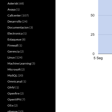
Asterisk
(68)
Avaya
(1)
Callcenter
(107)
Desarrollo
(24)
Documentacion
(3)
Electronica
(1)
Estaqueue
(8)
Firewall
(1)
Gerencia
(2)
Linux
(124)
Machine Learning
(5)
Microsoft
(2)
MySQL
(20)
Omnicanal
(1)
OMV
(1)
Openfire
(2)
OpenVPN
(7)
OS x
(2)
pfsense
(10)