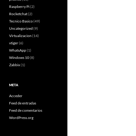
Raspberry Pi
(2)
Rocketchat
(2)
Tecnico Basico
(49)
Uncategorized
(9)
Virtualizacion
(14)
vtiger
(6)
WhatsApp
(1)
Windows 10
(8)
Zabbix
(1)
META
Acceder
Feed de entradas
Feed de comentarios
WordPress.org