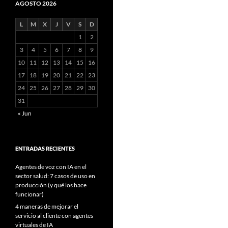
AGOSTO 2026
L
M
X
J
V
S
D
1
2
3
4
5
6
7
8
9
10
11
12
13
14
15
16
17
18
19
20
21
22
23
24
25
26
27
28
29
30
31
« Jun
ENTRADAS RECIENTES
Agentes de voz con IA en el
sector salud: 7 casos de uso en
producción (y qué los hace
funcionar)
4 maneras de mejorar el
servicio al cliente con agentes
virtuales de IA