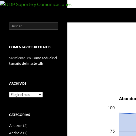
Saltar
al
Buscar
UDP Soporte y Comunicaciones
contenido
Buscar:
Documentos y manuales de UDP
COMENTARIOS RECIENTES
Sarmientol
en
Como reducir el
tamaño del master.db
ARCHIVOS
Archivos
CATEGORÍAS
Amazon
(2)
Android
(7)