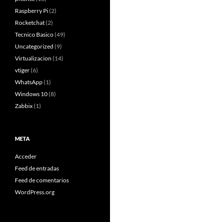
Raspberry Pi
(2)
Rocketchat
(2)
Tecnico Basico
(49)
Uncategorized
(9)
Virtualizacion
(14)
vtiger
(6)
WhatsApp
(1)
Windows 10
(8)
Zabbix
(1)
META
Acceder
Feed de entradas
Feed de comentarios
WordPress.org