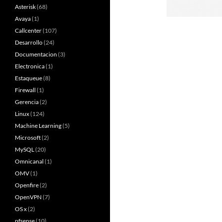
Asterisk
(68)
Avaya
(1)
Callcenter
(107)
Desarrollo
(24)
Documentacion
(3)
Electronica
(1)
Estaqueue
(8)
Firewall
(1)
Gerencia
(2)
Linux
(124)
Machine Learning
(5)
Microsoft
(2)
MySQL
(20)
Omnicanal
(1)
OMV
(1)
Openfire
(2)
OpenVPN
(7)
OS x
(2)
pfsense
(10)