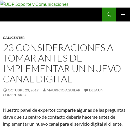
Saltar
al
Buscar
UDP Soporte y Comunicaciones
contenido
MENÚ
PRINCI
CALLCENTER
23 CONSIDERACIONES A
TOMAR ANTES DE
IMPLEMENTAR UN NUEVO
CANAL DIGITAL
OCTUBRE 23, 2019
MAURICIO AGUILAR
DEJA UN
COMENTARIO
Nuestro panel de expertos comparte algunas de las preguntas
clave que su centro de contacto debería hacerse antes de
implementar un nuevo canal para el servicio digital al cliente.